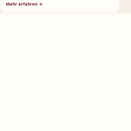
Mehr erfahren →
Rollstuhlrampe
Sicherer Ein- und Ausstieg, Befestigung in
Fahrtrichtung
Drehsitz
Komfortabler Wechsel auf den Sitzplatz