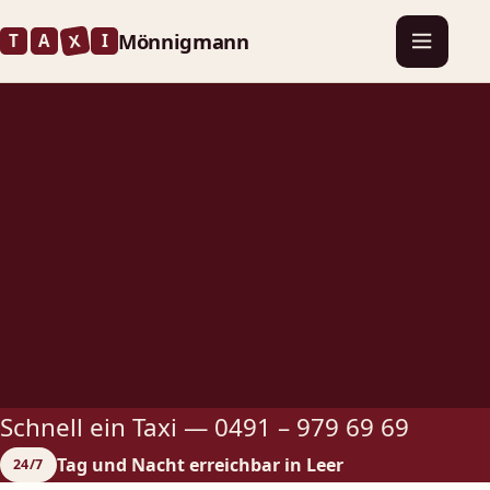
Mönnigmann
X
T
A
I
Schnell ein Taxi —
0491 – 979 69 69
Tag und Nacht erreichbar in Leer
24/7